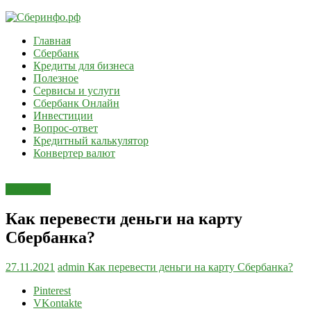
Skip
to
Главная
content
Сберинфо.рф
Сбербанк
Кредиты для бизнеса
Информация
Полезное
о
Сервисы и услуги
Сбербанк
Сбербанк Онлайн
и
Инвестиции
других
Вопрос-ответ
банках
Кредитный калькулятор
Конвертер валют
Полезное
Как перевести деньги на карту
Сбербанка?
27.11.2021
admin
Как перевести деньги на карту Сбербанка?
Pinterest
VKontakte