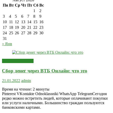
Пн
Вт
Ср
Чт
Пт
Сб
Вс
1
2
3
4
5
6
7
8
9
10
11
12
13
14
15
16
17
18
19
20
21
22
23
24
25
26
27
28
29
30
31
« Янв
Сервисы и услуги
Сбор денег через ВТБ Онлайн: что это
21.01.2022
admin
Время на чтение:
2
минуты
Pinterest VKontakte Odnoklassniki WhatsApp TelegramСегодня
редко можно встретить людей, которые оплачивают покупки
или услуги наличными. Большинство граждан пользуются
банковскими картами.