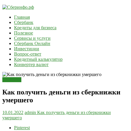
Skip
to
Главная
content
Сберинфо.рф
Сбербанк
Кредиты для бизнеса
Информация
Полезное
о
Сервисы и услуги
Сбербанк
Сбербанк Онлайн
и
Инвестиции
других
Вопрос-ответ
банках
Кредитный калькулятор
Конвертер валют
Полезное
Как получить деньги из сберкнижки
умершего
10.01.2022
admin
Как получить деньги из сберкнижки
умершего
Pinterest