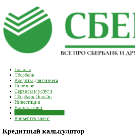
Skip
to
content
Главная
Сберинфо.рф
Сбербанк
Кредиты для бизнеса
Информация
Полезное
о
Сервисы и услуги
Сбербанк
Сбербанк Онлайн
и
Инвестиции
других
Вопрос-ответ
банках
Кредитный калькулятор
Конвертер валют
Кредитный калькулятор